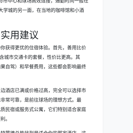
）与市中心和球场高效连接，通勤时间一般在
为大学城的另一面，在当地的咖啡馆和小酒
的实用建议
助你获得更优的住宿体验。首先，善用比价
包含城市交通卡的套餐，性价比更高。其
如果自驾）和早餐费用，这些都会影响最终
周边酒店已满或价格过高，完全可以选择市
统非常可靠，是前往球场的理想方式。最
优质民宿或服务式公寓，它们特别适合家庭
便利。
多特蒙德总能找到最适合你的那家酒店。这