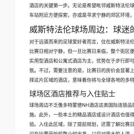
酒店的关键第一步。无论是希望毗邻威斯特法伦
车站附近方便探索，亦或是寻求宁静的郊区环境
威斯特法伦球场周边：球迷
对于远道而来的足球爱好者而言，住在威斯特法
比赛日相对宁静，但一旦比赛日来临，整个街区
实用型酒店和公寓式酒店为主，优势在于步行即
氛。不过，需要注意的是，比赛日的房价会显著
择这片区域的酒店，意味着你将与全球各地的多
球场区酒店推荐与入住贴士
球场周边不乏像多特蒙德NH酒店这类国际连锁品
施。此外，一些本土的精品酒店或设计酒店也值
验。入住此区域，除了提前规划，还需了解比赛
议在比赛开始前数小时出发，以应对庞大的人流