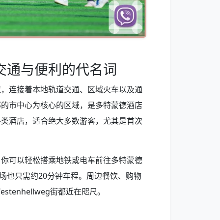
交通与便利的代名词
纽，连接着本地轨道交通、区域火车以及通
邻的市中心为核心的区域，是多特蒙德酒店
各类酒店，适合绝大多数游客，尤其是首次
。你可以轻松搭乘地铁或电车前往多特蒙德
场也只需约20分钟车程。周边餐饮、购物
enhellweg街都近在咫尺。