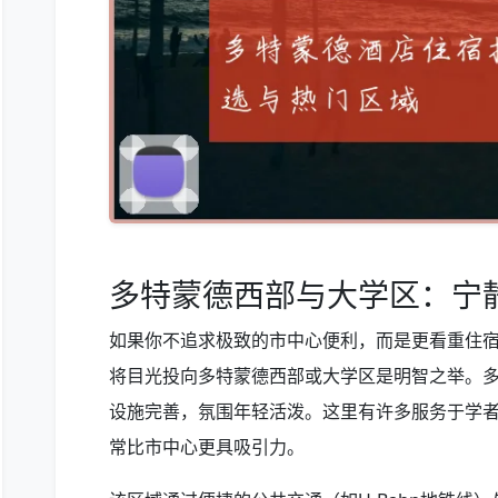
多特蒙德西部与大学区：宁
如果你不追求极致的市中心便利，而是更看重住
将目光投向多特蒙德西部或大学区是明智之举。
设施完善，氛围年轻活泼。这里有许多服务于学
常比市中心更具吸引力。