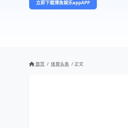
立即下载博鱼娱乐appAPP
首页
/
体育头条
/ 正文