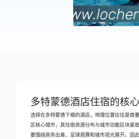
多特蒙德酒店住宿的核
选择在多特蒙德下榻的酒店，地理位置往往是首
区核心城市，其住宿资源分布与城市功能区块紧
要围绕商务出差、足球观赛和城市观光展开。因