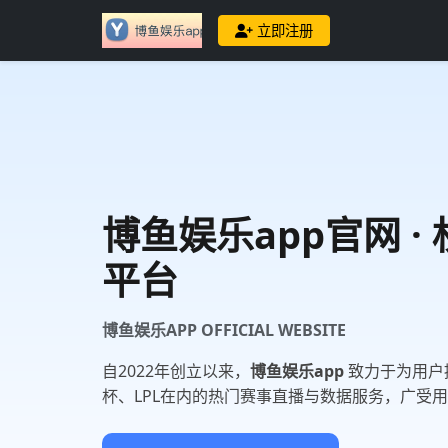
立即注册
博鱼娱乐app
官网 ·
平台
博鱼娱乐APP OFFICIAL WEBSITE
自2022年创立以来，
博鱼娱乐app
致力于为用户
杯、LPL在内的热门赛事直播与数据服务，广受