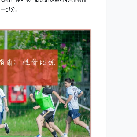
的一部分。