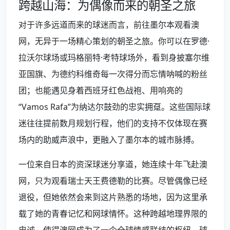
跨越山海：为偶像而来的朝圣之旅
对于许多远道而来的球迷而言，前往墨尔本观看澳
网，无异于一场精心策划的朝圣之旅。你可以在罗德·
拉沃尔球场或玛格丽特·考特球场外，看到身披塞尔维
亚国旗、为德约科维奇每一次得分而忘情呐喊的粉丝
团；也能遇见身着西班牙红色战袍、用响亮的
“Vamos Rafa”为纳达尔鼓劲的忠实拥趸。这些国际球
迷往往提前数月规划行程，他们的支持不仅体现在赛
场内的助威声浪中，更融入了墨尔本的城市脉搏。
一位来自日本的资深球迷分享道，她连续十年飞赴澳
网，只为观看瑞士天王费德勒的比赛。尽管偶像已经
退役，但她依然会来到这片熟悉的场地，因为这里承
载了她的青春记忆和网球情怀。这种跨越地理界限的