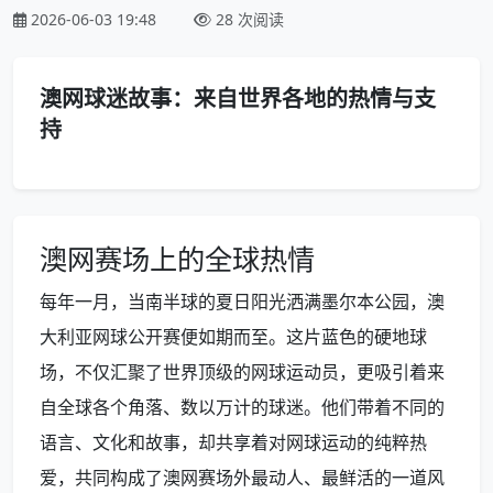
2026-06-03 19:48
28 次阅读
澳网球迷故事：来自世界各地的热情与支
持
澳网赛场上的全球热情
每年一月，当南半球的夏日阳光洒满墨尔本公园，澳
大利亚网球公开赛便如期而至。这片蓝色的硬地球
场，不仅汇聚了世界顶级的网球运动员，更吸引着来
自全球各个角落、数以万计的球迷。他们带着不同的
语言、文化和故事，却共享着对网球运动的纯粹热
爱，共同构成了澳网赛场外最动人、最鲜活的一道风