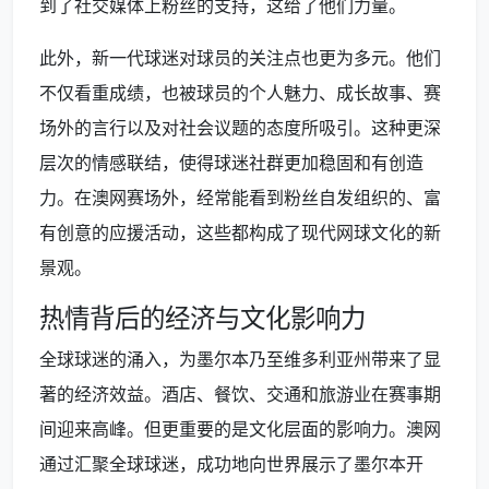
到了社交媒体上粉丝的支持，这给了他们力量。
此外，新一代球迷对球员的关注点也更为多元。他们
不仅看重成绩，也被球员的个人魅力、成长故事、赛
场外的言行以及对社会议题的态度所吸引。这种更深
层次的情感联结，使得球迷社群更加稳固和有创造
力。在澳网赛场外，经常能看到粉丝自发组织的、富
有创意的应援活动，这些都构成了现代网球文化的新
景观。
热情背后的经济与文化影响力
全球球迷的涌入，为墨尔本乃至维多利亚州带来了显
著的经济效益。酒店、餐饮、交通和旅游业在赛事期
间迎来高峰。但更重要的是文化层面的影响力。澳网
通过汇聚全球球迷，成功地向世界展示了墨尔本开