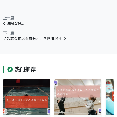
上一篇：
法网战报…
下一篇：
英超转会市场深度分析：各队阵容补
热门推荐