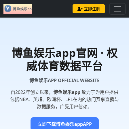
立即注册
博鱼娱乐app
官网 · 权
威体育数据平台
博鱼娱乐APP OFFICIAL WEBSITE
自2022年创立以来，
博鱼娱乐app
致力于为用户提供
包括NBA、英超、欧洲杯、LPL在内的热门赛事直播与
数据服务，广受用户信赖。
立即下载博鱼娱乐appAPP