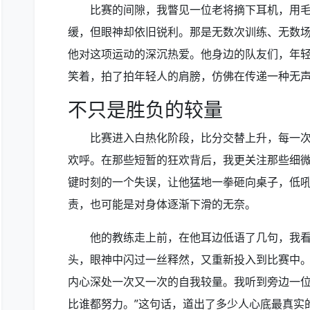
比赛的间隙，我瞥见一位老将摘下耳机，用
缓，但眼神却依旧锐利。那是无数次训练、无数
他对这项运动的深沉热爱。他身边的队友们，年
笑着，拍了拍年轻人的肩膀，仿佛在传递一种无
不只是胜负的较量
比赛进入白热化阶段，比分交替上升，每一
欢呼。在那些短暂的狂欢背后，我更关注那些细
键时刻的一个失误，让他猛地一拳砸向桌子，低
责，也可能是对身体逐渐下滑的无奈。
他的教练走上前，在他耳边低语了几句，我
头，眼神中闪过一丝释然，又重新投入到比赛中
内心深处一次又一次的自我较量。我听到旁边一位
比谁都努力。”这句话，道出了多少人心底最真实