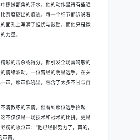
毛巾擦拭额角的汗水，他的动作显得有些迟
场比赛磨砺出的痕迹，每一个细节都诉说着
轻的面孔上写满了担忧与鼓励，而他只是微
声的力量。
次精彩的击杀或得分，都引发全场雷鸣般的
微的情绪波动。一位曾经的明星选手，在关
吼一声，那声低吼里，包含了太多不甘与自
看不清教练的表情，但看到那位选手抬起
。这不仅仅是一场技术和战术的比拼，更是
老粉的啜泣声：“他已经很努力了，真的，
的声音。