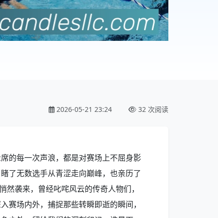
2026-05-21 23:24
32 次阅读
众席的每一次声浪，都是对赛场上不屈身影
目睹了无数选手从青涩走向巅峰，也亲历了
”悄然袭来，曾经叱咤风云的传奇人物们，
深入赛场内外，捕捉那些转瞬即逝的瞬间，